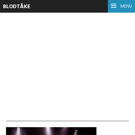
BLODTÅKE
MENÜ
One Night in Hell VIII
3. März 2018
weiterlesen