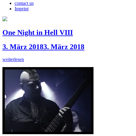
contact us
Imprint
One Night in Hell VIII
3. März 2018
3. März 2018
weiterlesen