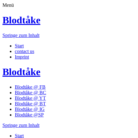
Menü
Blodtåke
Springe zum Inhalt
Start
contact us
Imprint
Blodtåke
Blodtåke @ FB
Blodtåke @ BC
Blodtåke @ YT
Blodtåke @ BT
Blodtåke @ IG
Blodtåke @SP
Springe zum Inhalt
Start